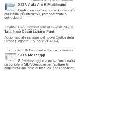
SIDA Aula A e B Multilingue
Grafica rinnovata e nuove funzionalità
per lezioni più interattive, personalizzate e
coinvolgenti
Prodotti SIDA
Provvedimenti su patente
Patenti
C-D
Patenti AM
SIDA Modulistica e Oggettistica
Tabellone Decurtazione Punti
Aggiornato alle sanzioni del nuovo Codice della
Strada (Legge n. 177 del 25/11/2024)
Prodotti SIDA
Gestionali e Comun. telematica
SIDA Messaggi
SIDA Messaggi è la nuova funzionalità
disponibile in SIDA Gestione per facilitare la
comunicazione delle autoscuole con i candidati.