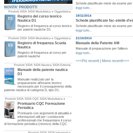
Schede plastificate miste da esame per 
NOVITA' PRODOTTI
leggi tutto...
Prodotti SIDA
SIDA Modulistica e Oggettistica
18/11/2014
Registro del corso teorico
Nautica D1
Schede plastificate fac-simile d'
Registro di frequenza al corso teorico
Schede plastificate miste da esame per 
per patenti nautiche D1
leggi tutto...
Prodotti SIDA
SIDA Modulistica e Oggettistica
21/10/2014
Registro di frequenza Scuola
Manuale della Patente AM
Nautica
Manuale di preparazione per l'allievo
Registro di frequenza al corso per
leggi tutto...
patenti nautiche
<<<Più recenti
|
Meno recenti>>>
Prodotti SIDA
SIDA Nautica
SIDA Editoria
Manuale della patente nautica
D1
Manuale realizzato per la
preparazione all'esame teorico
necessario per il conseguimento della
patente nautica di categoria D, tipo D1.
Prodotti SIDA
SIDA CQC
SIDA Modulistica e
Oggettistica
Prontuario CQC Formazione
Periodica
Prontuario con argomenti di attualità e
informazioni utili per i conducenti
professionali che frequentano il corso
di formazione periodica (rinnovo) della CQC
Prodotti SIDA
SIDA Informatica