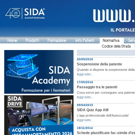
Home
Prodotti
Formazione
Info Patenti
Normativa
Serv
Codice della Strada
20/05/2016
Sospensione della patente
Quando si dispone la sospensione della
leggi tutto...
17/05/2016
Passaggio tra le patenti
Cosa serve per conseguire una patente 
leggi tutto...
09/04/2015
SIDA Quiz App AM
L'app professionale dell'Autoscuola!
leggi tutto...
18/11/2014
Schede plastificate fac-simile d'